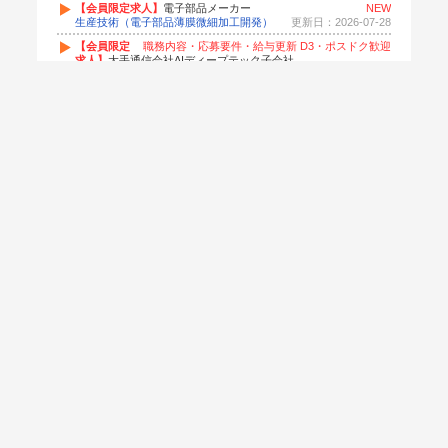
【会員限定求人】
電子部品メーカー
NEW
生産技術（電子部品薄膜微細加工開発）
更新日：2026-07-28
【会員限定
職務内容・応募要件・給与更新 D3・ポスドク歓迎
求人】
大手通信会社AIディープテック子会社
情報技術（自然言語処理／機械翻訳技術検証）
更新日：2026-07-28
【会員限定求人】
ソフトウェア研究開
NEW D3・'27卒選考中
発受託会社
情報技術（AI研究・ソフトウェア開発）【新卒博士採用】
更新日：2026-07-24
【会員限定求人】
自動車部品サプライヤー
NEW
開発職（MEMSガスセンサ設計・評価）
更新日：2026-07-24
【会員限定求人】
自動車部品サプライヤー
NEW
情報技術（ソフトウェア開発自動化技術）
更新日：2026-07-24
【会員限定求人】
ソフト
内容更新 若手ポスドク・助教歓迎
ウェア研究開発受託会社
情報技術（AI研究・ソフトウェア開発）
更新日：2026-07-24
【会員限定求人】
電子部品メーカー
NEW
開発職（プロセスインテグレーション業務／モバイル用途イメージセンサー）【山形勤務】
更新日：2026-07-23
【会員限定求人】
電子部品メーカー
NEW
開発職（インテグレーション開発／モバイル用途イメージセンサー）【長崎勤務】
更新日：2026-07-23
【会員限定求人】
化学繊維メーカー
NEW ポスドク・助教歓迎
研究職（受託分析・計算業務／量子化学計算・固体物理計算）【研究開発子会社出向】
更新日：2026-07-23
【会員限定求人】
化学繊維メーカー
NEW ポスドク・助教歓迎
研究職（燃料電池向け膜・材料）
更新日：2026-07-23