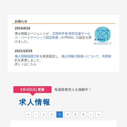
お知らせ
2024/4/16
博士情報エージェントが、
文部科学省 研究支援サービ
ス・パートナーシップ認定制度（A-PRAS）
の認定を受
けました。
2021/10/19
個人情報保護方針
を新規規定し、
個人情報の取扱いについて
、
利用規
約
を変更しました。
詳しくは
こちら
毎週新着求人を掲載中！
8月4日(火) 更新
求人情報
«
‹
1
2
3
4
5
6
›
»